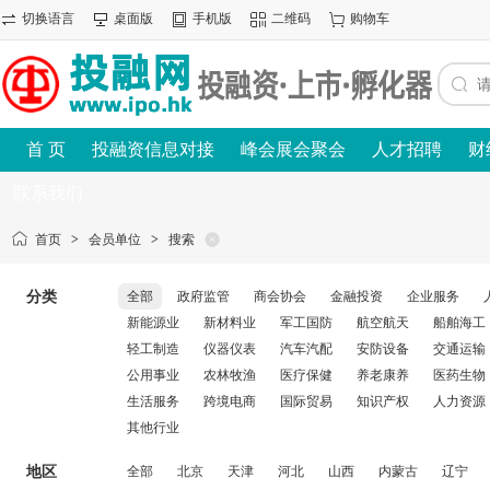
切换语言
桌面版
手机版
二维码
购物车
首 页
投融资信息对接
峰会展会聚会
人才招聘
财
联系我们
首页
>
会员单位
>
搜索
分类
全部
政府监管
商会协会
金融投资
企业服务
新能源业
新材料业
军工国防
航空航天
船舶海工
轻工制造
仪器仪表
汽车汽配
安防设备
交通运输
公用事业
农林牧渔
医疗保健
养老康养
医药生物
生活服务
跨境电商
国际贸易
知识产权
人力资源
其他行业
地区
全部
北京
天津
河北
山西
内蒙古
辽宁