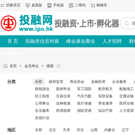
切换语言
桌面版
手机版
二维码
购物车
首 页
投融资信息对接
峰会展会聚会
人才招聘
财
联系我们
首页
>
会员单位
>
搜索
分类
全部
政府监管
商会协会
金融投资
企业服务
新能源业
新材料业
军工国防
航空航天
船舶海工
轻工制造
仪器仪表
汽车汽配
安防设备
交通运输
公用事业
农林牧渔
医疗保健
养老康养
医药生物
生活服务
跨境电商
国际贸易
知识产权
人力资源
其他行业
地区
全部
北京
天津
河北
山西
内蒙古
辽宁