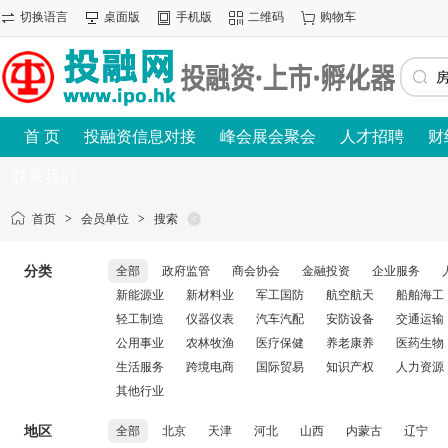
切换语言
桌面版
手机版
二维码
购物车
首 页
投融资信息对接
峰会展会聚会
人才招聘
财
联系我们
首页
>
会员单位
>
搜索
分类
全部
政府监管
商会协会
金融投资
企业服务
新能源业
新材料业
军工国防
航空航天
船舶海工
轻工制造
仪器仪表
汽车汽配
安防设备
交通运输
公用事业
农林牧渔
医疗保健
养老康养
医药生物
生活服务
跨境电商
国际贸易
知识产权
人力资源
其他行业
地区
全部
北京
天津
河北
山西
内蒙古
辽宁