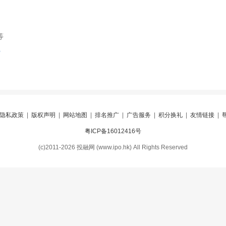
等
索
隐私政策
|
版权声明
|
网站地图
|
排名推广
|
广告服务
|
积分换礼
|
友情链接
|
粤ICP备16012416号
(c)2011-2026 投融网 (www.ipo.hk) All Rights Reserved