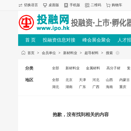
切换语言
桌面版
手机版
二维码
购物车
首 页
投融资信息对接
峰会展会聚会
人才
首页
>
会员单位
>
新材料业
>
超导材料
>
搜索
分类
全部
新材料业
金属材料
高分子材
复
地区
全部
北京
天津
河北
山西
内蒙古
湖北
湖南
广东
广西
海南
重庆
抱歉，没有找到相关的内容