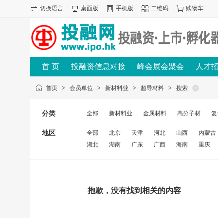
切换语言
桌面版
手机版
二维码
购物车
首 页
投融资信息对接
峰会展会聚会
人才
首页
>
会员单位
>
新材料业
>
超导材料
>
搜索
分类
全部
新材料业
金属材料
高分子材
复
地区
全部
北京
天津
河北
山西
内蒙古
湖北
湖南
广东
广西
海南
重庆
抱歉，没有找到相关的内容