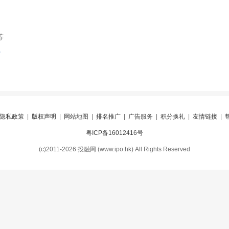
等
索
隐私政策
|
版权声明
|
网站地图
|
排名推广
|
广告服务
|
积分换礼
|
友情链接
|
粤ICP备16012416号
(c)2011-2026 投融网 (www.ipo.hk) All Rights Reserved